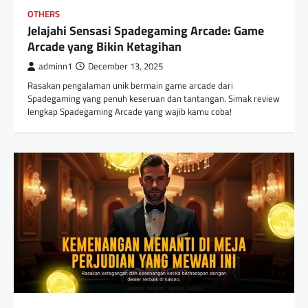
OTHERS
Jelajahi Sensasi Spadegaming Arcade: Game
Arcade yang Bikin Ketagihan
adminn1
December 13, 2025
Rasakan pengalaman unik bermain game arcade dari
Spadegaming yang penuh keseruan dan tantangan. Simak review
lengkap Spadegaming Arcade yang wajib kamu coba!