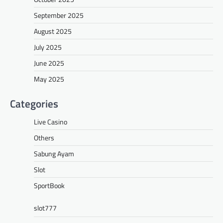
September 2025
August 2025
July 2025
June 2025
May 2025
Categories
Live Casino
Others
Sabung Ayam
Slot
SportBook
slot777