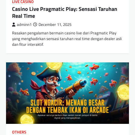
LIVE CASINO
Casino Live Pragmatic Play: Sensasi Taruhan
Real Time
adminn1
December 11, 2025
Rasakan pengalaman bermain casino live dari Pragmatic Play
yang menghadirkan sensasi taruhan real time dengan dealer asli
dan fitur interaktif.
OTHERS