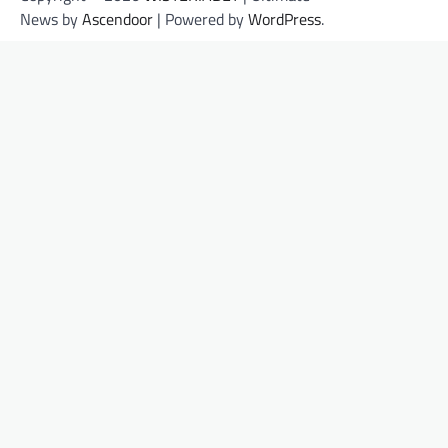
News by
Ascendoor
| Powered by
WordPress
.