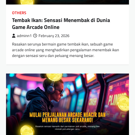
OTHERS
Tembak Ikan: Sensasi Menembak di Dunia
Game Arcade Online
adminn1
February 23, 2026
Rasakan serunya bermain game tembak ikan, sebuah game
arcade online yang menghadirkan pengalaman menembak ikan
dengan sensasi seru dan peluang menang besar.