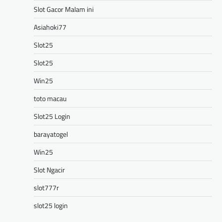
Slot Gacor Malam ini
Asiahoki77
Slot25
Slot25
Win25
toto macau
Slot25 Login
barayatogel
Win25
Slot Ngacir
slot777r
slot25 login