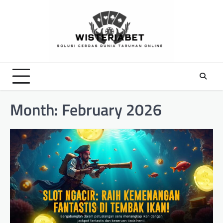
Skip
to
content
Month:
February 2026