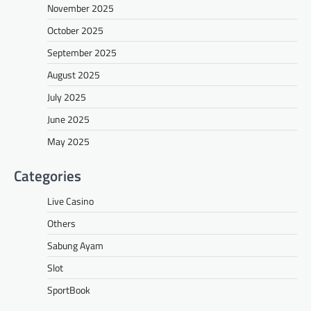
November 2025
October 2025
September 2025
August 2025
July 2025
June 2025
May 2025
Categories
Live Casino
Others
Sabung Ayam
Slot
SportBook