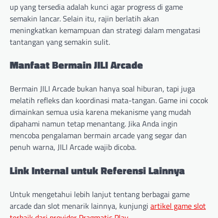
up yang tersedia adalah kunci agar progress di game
semakin lancar. Selain itu, rajin berlatih akan
meningkatkan kemampuan dan strategi dalam mengatasi
tantangan yang semakin sulit.
Manfaat Bermain JILI Arcade
Bermain JILI Arcade bukan hanya soal hiburan, tapi juga
melatih refleks dan koordinasi mata-tangan. Game ini cocok
dimainkan semua usia karena mekanisme yang mudah
dipahami namun tetap menantang. Jika Anda ingin
mencoba pengalaman bermain arcade yang segar dan
penuh warna, JILI Arcade wajib dicoba.
Link Internal untuk Referensi Lainnya
Untuk mengetahui lebih lanjut tentang berbagai game
arcade dan slot menarik lainnya, kunjungi
artikel game slot
terbaik dari provider Pragmatic Play
.