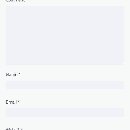
Name
*
Email
*
Website