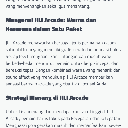
yang menyenangkan sekaligus menantang.
Mengenal JILI Arcade: Warna dan
Keseruan dalam Satu Paket
JILI Arcade menawarkan berbagai jenis permainan dalam
satu platform yang memiliki grafis cerah dan animasi halus.
Setiap level menghadirkan rintangan dan musuh yang
berbeda-beda, menuntut pemain untuk berpikir cepat dan
bereaksi tepat. Dengan kombinasi warna yang menarik dan
sound effect yang mendukung, JILI Arcade memberikan
sensasi bermain arcade yang otentik di ponsel Anda.
Strategi Menang di JILI Arcade
Untuk bisa menang dan mendapatkan skor tinggi di JILI
Arcade, pemain harus fokus pada kecepatan dan ketepatan.
Menguasai pola gerakan musuh dan memanfaatkan power-