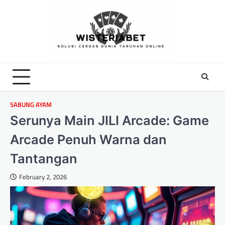
Skip
to
content
SABUNG AYAM
Serunya Main JILI Arcade: Game
Arcade Penuh Warna dan
Tantangan
February 2, 2026