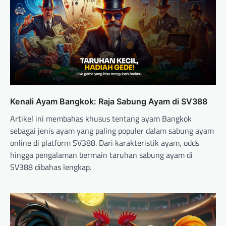
Kenali Ayam Bangkok: Raja Sabung Ayam di SV388
Artikel ini membahas khusus tentang ayam Bangkok
sebagai jenis ayam yang paling populer dalam sabung ayam
online di platform SV388. Dari karakteristik ayam, odds
hingga pengalaman bermain taruhan sabung ayam di
SV388 dibahas lengkap.