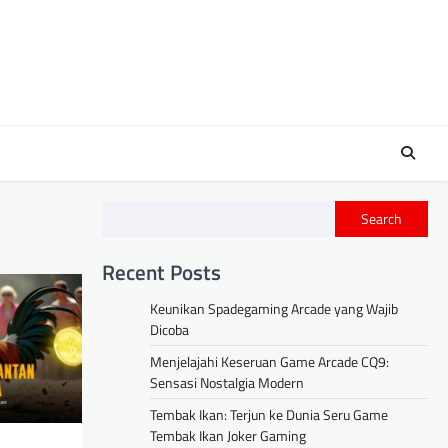
Search
Recent Posts
Keunikan Spadegaming Arcade yang Wajib
Dicoba
Menjelajahi Keseruan Game Arcade CQ9:
Sensasi Nostalgia Modern
Tembak Ikan: Terjun ke Dunia Seru Game
Tembak Ikan Joker Gaming