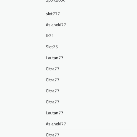
slot777
Asiahoki77
lk21
Slot25
Lautan77
Citra77
Citra77
Citra77
Citra77
Lautan77
Asiahoki77
Citra77