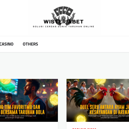
 CASINO
OTHERS