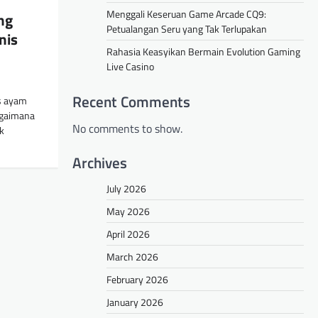
Menggali Keseruan Game Arcade CQ9:
ng
Petualangan Seru yang Tak Terlupakan
nis
Rahasia Keasyikan Bermain Evolution Gaming
Live Casino
Recent Comments
is ayam
agaimana
No comments to show.
k
Archives
July 2026
May 2026
April 2026
March 2026
February 2026
January 2026