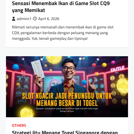
Sensasi Menembak Ikan di Game Slot CQ9
yang Memikat
adminn1
April 6, 2026
Nikmati serunya memanah dan menembak ikan di game slot
CQ9, pengalaman berbeda dengan peluang menang yang
menggoda. Yuk, kenali gameplay dan tipsnya!
OTHERS
Strategi Jitu Menang Togel Singapore dengan