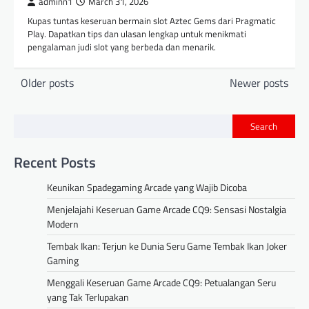
adminn1
March 31, 2026
Kupas tuntas keseruan bermain slot Aztec Gems dari Pragmatic
Play. Dapatkan tips dan ulasan lengkap untuk menikmati
pengalaman judi slot yang berbeda dan menarik.
P
Older posts
Newer posts
o
s
Search
t
Recent Posts
s
n
Keunikan Spadegaming Arcade yang Wajib Dicoba
a
Menjelajahi Keseruan Game Arcade CQ9: Sensasi Nostalgia
v
Modern
i
Tembak Ikan: Terjun ke Dunia Seru Game Tembak Ikan Joker
Gaming
g
Menggali Keseruan Game Arcade CQ9: Petualangan Seru
a
yang Tak Terlupakan