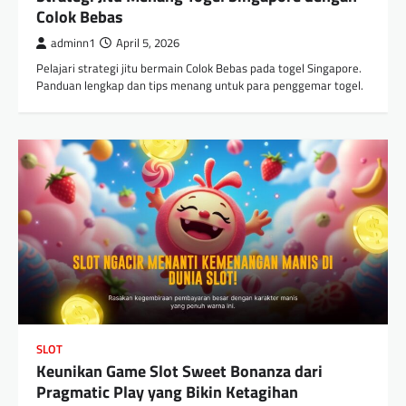
Colok Bebas
adminn1
April 5, 2026
Pelajari strategi jitu bermain Colok Bebas pada togel Singapore.
Panduan lengkap dan tips menang untuk para penggemar togel.
SLOT
Keunikan Game Slot Sweet Bonanza dari
Pragmatic Play yang Bikin Ketagihan