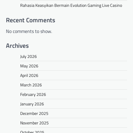
Rahasia Keasyikan Bermain Evolution Gaming Live Casino
Recent Comments
No comments to show.
Archives
July 2026
May 2026
April 2026
March 2026
February 2026
January 2026
December 2025
November 2025
October 2025