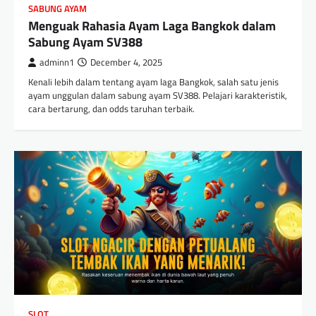
SABUNG AYAM
Menguak Rahasia Ayam Laga Bangkok dalam
Sabung Ayam SV388
adminn1
December 4, 2025
Kenali lebih dalam tentang ayam laga Bangkok, salah satu jenis
ayam unggulan dalam sabung ayam SV388. Pelajari karakteristik,
cara bertarung, dan odds taruhan terbaik.
SLOT