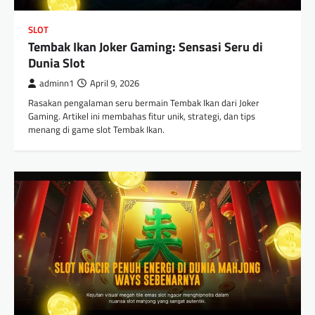
SLOT
Tembak Ikan Joker Gaming: Sensasi Seru di
Dunia Slot
adminn1
April 9, 2026
Rasakan pengalaman seru bermain Tembak Ikan dari Joker
Gaming. Artikel ini membahas fitur unik, strategi, dan tips
menang di game slot Tembak Ikan.