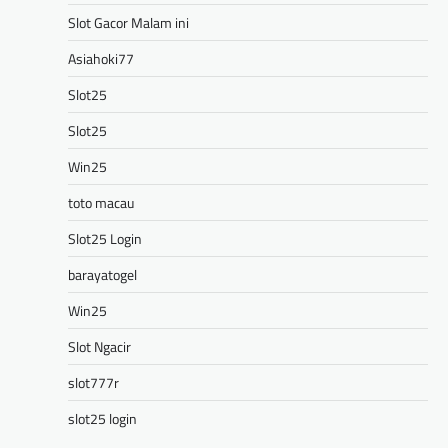
Slot Gacor Malam ini
Asiahoki77
Slot25
Slot25
Win25
toto macau
Slot25 Login
barayatogel
Win25
Slot Ngacir
slot777r
slot25 login