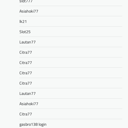
slot777
Asiahoki77
lk21
Slot25
Lautan77
Citra77
Citra77
Citra77
Citra77
Lautan77
Asiahoki77
Citra77
gasbro138 login