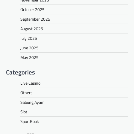
October 2025
September 2025
August 2025
July 2025
June 2025
May 2025
Categories
Live Casino
Others
Sabung Ayam
Slot
SportBook