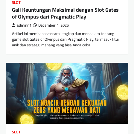
SLOT
Gali Keuntungan Maksimal dengan Slot Gates
of Olympus dari Pragmatic Play
adminn1
December 1, 2025
Artikel ini membahas secara lengkap dan mendalam tentang
game slot Gates of Olympus dari Pragmatic Play, termasuk fitur
unik dan strategi menang yang bisa Anda coba.
SLOT