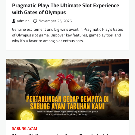
Pragmatic Play: The Ultimate Slot Experience
with Gates of Olympus
adminn1
November 25, 2025
Genuine excitement and big wins await in Pragmatic Play’s Gates
of Olympus slot game. Discover key features, gameplay tips, and
why it’s a favorite among slot enthusiasts.
SABUNG AYAM