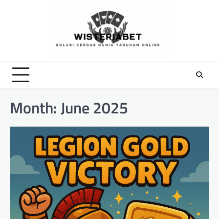
Skip
to
content
Month:
June 2025