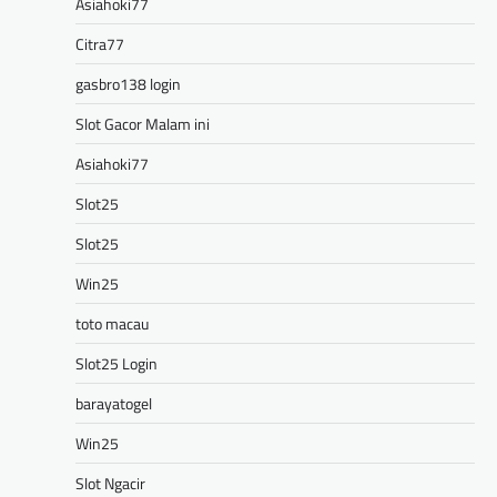
Asiahoki77
Citra77
gasbro138 login
Slot Gacor Malam ini
Asiahoki77
Slot25
Slot25
Win25
toto macau
Slot25 Login
barayatogel
Win25
Slot Ngacir