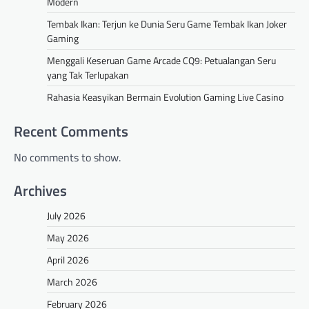
v
Modern
i
Tembak Ikan: Terjun ke Dunia Seru Game Tembak Ikan Joker
Gaming
g
Menggali Keseruan Game Arcade CQ9: Petualangan Seru
a
yang Tak Terlupakan
t
Rahasia Keasyikan Bermain Evolution Gaming Live Casino
i
Recent Comments
o
n
No comments to show.
Archives
July 2026
May 2026
April 2026
March 2026
February 2026