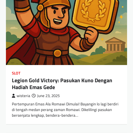
SLOT
Legion Gold Victory: Pasukan Kuno Dengan
Hadiah Emas Gede
wisteria
June 23, 2025
Pertempuran Emas Ala Romawi Dimulai! Bayangin lo lagi berdiri
di tengah medan perang zaman Romawi. Dikelilingi pasukan
bersenjata lengkap, bendera-bendera…