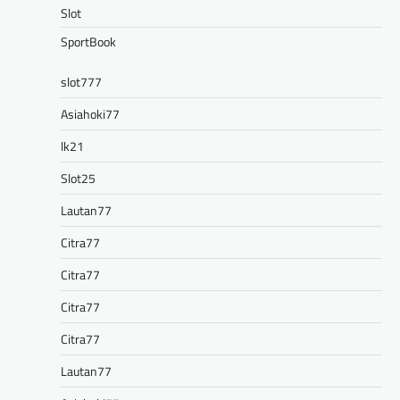
Slot
SportBook
slot777
Asiahoki77
lk21
Slot25
Lautan77
Citra77
Citra77
Citra77
Citra77
Lautan77