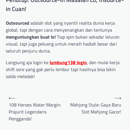
in Cuan!
Outsourced
adalah slot yang nyentil realita dunia kerja
global, tapi dengan cara menyenangkan dan tentunya
menguntungkan buat lo!
Tiap spin bukan sekadar lelucon
visual, tapi juga peluang untuk meraih hadiah besar dari
seluruh penjuru dunia.
Langsung aja login ke
lumbung138 login
, dan mulai kerja
shift sore yang gak perlu lembur tapi hasilnya bisa bikin
saldo meledak!
P
⟵
⟶
o
108 Heroes Water Margin:
Mahjong Style: Gaya Baru
Prajurit Legendaris
Slot Mahjong Gacor!
s
Pengganda!
t