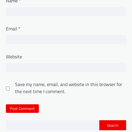
Name
*
Email
*
Website
Save my name, email, and website in this browser for
the next time I comment.
Search