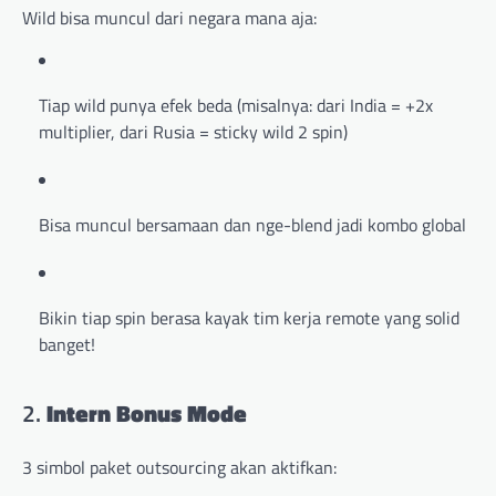
Wild bisa muncul dari negara mana aja:
Tiap wild punya efek beda (misalnya: dari India = +2x
multiplier, dari Rusia = sticky wild 2 spin)
Bisa muncul bersamaan dan nge-blend jadi kombo global
Bikin tiap spin berasa kayak tim kerja remote yang solid
banget!
2.
Intern Bonus Mode
3 simbol paket outsourcing akan aktifkan: