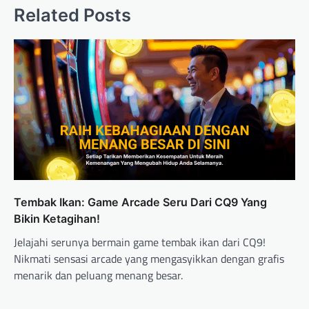
n
Related Posts
a
v
i
g
a
t
i
o
n
Tembak Ikan: Game Arcade Seru Dari CQ9 Yang
Bikin Ketagihan!
Jelajahi serunya bermain game tembak ikan dari CQ9!
Nikmati sensasi arcade yang mengasyikkan dengan grafis
menarik dan peluang menang besar.