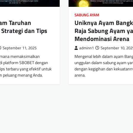
SABUNG AYAM
lam Taruhan
Uniknya Ayam Bangk
Strategi dan Tips
Raja Sabung Ayam y
Mendominasi Arena
September 11, 2025
adminn1
September 10, 202
gaimana memaksimalkan
Mengenal lebih dalam ayam Bangk
 di platform SBOBET dengan
unggulan dalam sabung ayam yan
tips terbaru yang efektif untuk
dengan kegigihan dan kekuatanny
n peluang menang Anda.
arena.