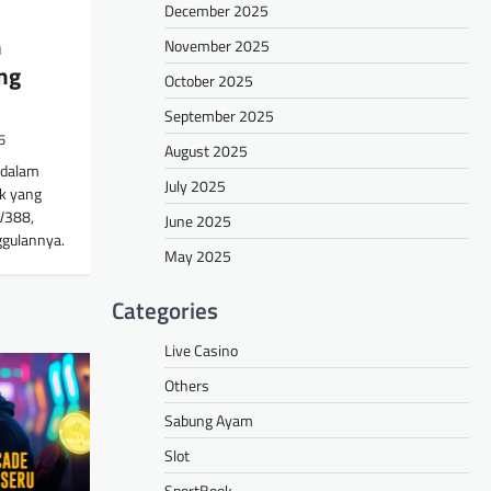
December 2025
m
November 2025
ng
October 2025
September 2025
5
August 2025
ndalam
July 2025
k yang
V388,
June 2025
ggulannya.
May 2025
Categories
Live Casino
Others
Sabung Ayam
Slot
SportBook