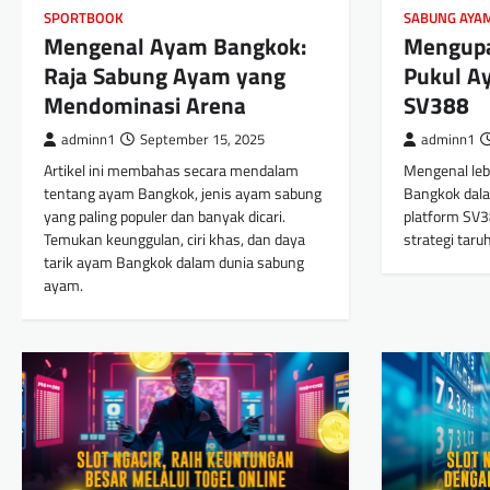
SPORTBOOK
SABUNG AYA
Mengenal Ayam Bangkok:
Mengupa
Raja Sabung Ayam yang
Pukul A
Mendominasi Arena
SV388
adminn1
September 15, 2025
adminn1
Artikel ini membahas secara mendalam
Mengenal leb
tentang ayam Bangkok, jenis ayam sabung
Bangkok dala
yang paling populer dan banyak dicari.
platform SV3
Temukan keunggulan, ciri khas, dan daya
strategi taru
tarik ayam Bangkok dalam dunia sabung
ayam.