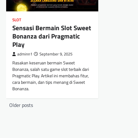
SLOT
Sensasi Bermain Slot Sweet
Bonanza dari Pragmatic
Play
adminn1
September 9, 2025
Rasakan keseruan bermain Sweet
Bonanza, salah satu game slot terbaik dari
Pragmatic Play. Artikel ini membahas fitur,
cara bermain, dan tips menang di Sweet
Bonanza.
P
Older posts
o
s
t