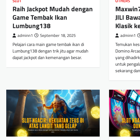
SLOT
OTHERS
Raih Jackpot Mudah dengan
Maxwin7
Game Tembak Ikan
JILI Ba
Lumbung138
Klasik k
adminn1
September 18, 2025
adminn1
Pelajari cara main game tembak ikan di
Temukan kese
Lumbung138 dengan trik jitu agar mudah
Domino Arcade
dapat jackpot dan kemenangan besar.
yang dihadir
untuk penga
sekarang dan