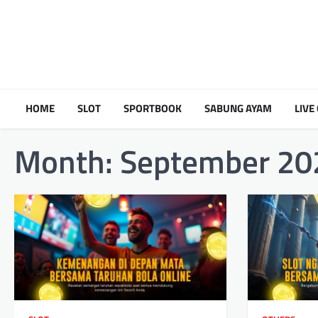
Skip
to
content
HOME
SLOT
SPORTBOOK
SABUNG AYAM
LIVE
Month:
September 20