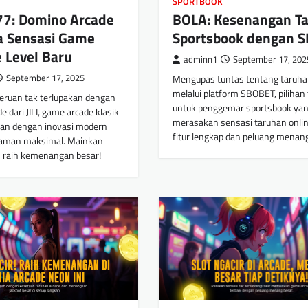
SPORTBOOK
7: Domino Arcade
BOLA: Kesenangan T
wa Sensasi Game
Sportsbook dengan 
e Level Baru
adminn1
September 17, 202
September 17, 2025
Mengupas tuntas tentang taruha
melalui platform SBOBET, pilihan 
ruan tak terlupakan dengan
untuk penggemar sportsbook yan
 dari JILI, game arcade klasik
merasakan sensasi taruhan onli
kan dengan inovasi modern
fitur lengkap dan peluang menang
laman maksimal. Mainkan
 raih kemenangan besar!