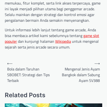
memukau, fitur komplet, serta link akses terpercaya, game
ini layak menjadi pilihan utama bagi penggemar arcade.
Selalu mainkan dengan strategi dan kontrol emosi agar
pengalaman bermain Anda semakin menyenangkan.
Untuk informasi lebih lanjut tentang game arcade, Anda
bisa membaca artikel kami sebelumnya tentang
game slot
populer
dan kunjungi halaman
Wikipedia
untuk mengenal
sejarah serta jenis arcade secara umum.
P
⟵
⟶
o
Bola dalam Taruhan
Mengenal Jenis Ayam
SBOBET: Strategi dan Tips
Bangkok dalam Sabung
s
Terbaik
Ayam SV388
t
n
Related Posts
a
v