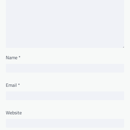
Name
*
Email
*
Website