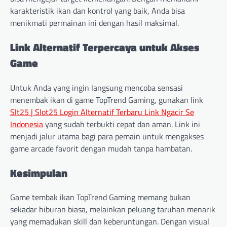
karakteristik ikan dan kontrol yang baik, Anda bisa
menikmati permainan ini dengan hasil maksimal.
Link Alternatif Terpercaya untuk Akses
Game
Untuk Anda yang ingin langsung mencoba sensasi
menembak ikan di game TopTrend Gaming, gunakan link
Slt25 | Slot25 Login Alternatif Terbaru Link Ngacir Se
Indonesia
yang sudah terbukti cepat dan aman. Link ini
menjadi jalur utama bagi para pemain untuk mengakses
game arcade favorit dengan mudah tanpa hambatan.
Kesimpulan
Game tembak ikan TopTrend Gaming memang bukan
sekadar hiburan biasa, melainkan peluang taruhan menarik
yang memadukan skill dan keberuntungan. Dengan visual