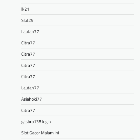
lk21
Slot25
Lautan77
Citra77
Citra77
Citra77
Citra77
Lautan77
Asiahoki77
Citra77
gasbro138 login
Slot Gacor Malam ini