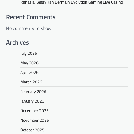
Rahasia Keasyikan Bermain Evolution Gaming Live Casino
Recent Comments
No comments to show.
Archives
July 2026
May 2026
April 2026
March 2026
February 2026
January 2026
December 2025
November 2025
October 2025