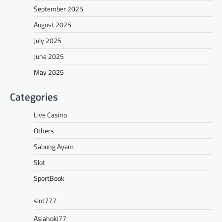
September 2025
August 2025
July 2025
June 2025
May 2025
Categories
Live Casino
Others
Sabung Ayam
Slot
SportBook
slot777
Asiahoki77