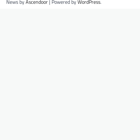
News by
Ascendoor
| Powered by
WordPress
.