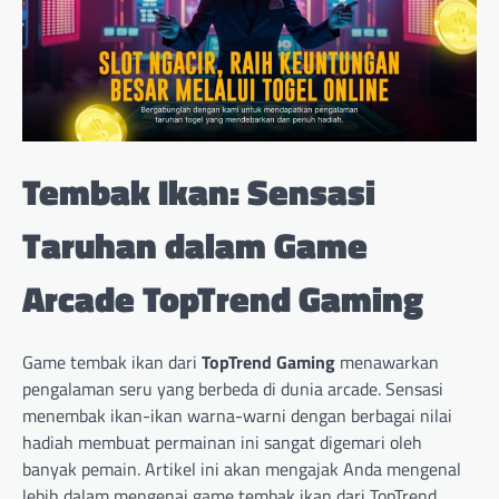
Tembak Ikan: Sensasi
Taruhan dalam Game
Arcade TopTrend Gaming
Game tembak ikan dari
TopTrend Gaming
menawarkan
pengalaman seru yang berbeda di dunia arcade. Sensasi
menembak ikan-ikan warna-warni dengan berbagai nilai
hadiah membuat permainan ini sangat digemari oleh
banyak pemain. Artikel ini akan mengajak Anda mengenal
lebih dalam mengenai game tembak ikan dari TopTrend