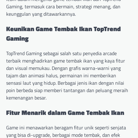
Gaming, termasuk cara bermain, strategi menang, dan
keunggulan yang ditawarkannya.
Keunikan Game Tembak Ikan TopTrend
Gaming
TopTrend Gaming sebagai salah satu penyedia arcade
terbaik menghadirkan game tembak ikan yang kaya fitur
dan visual memukau. Dengan grafis warna-warni yang
tajam dan animasi halus, permainan ini memberikan
sensasi laut yang hidup. Berbagai jenis ikan dengan nilai
poin berbeda siap memberi tantangan dan peluang meraih
kemenangan besar.
Fitur Menarik dalam Game Tembak Ikan
Game ini menawarkan beragam fitur unik seperti senjata
yang bisa di-upgrade, berbagai mode tembak, dan efek