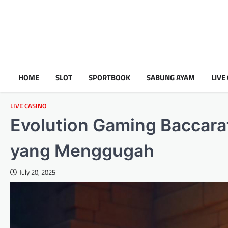
Skip
to
content
HOME
SLOT
SPORTBOOK
SABUNG AYAM
LIVE
LIVE CASINO
Evolution Gaming Baccarat
yang Menggugah
July 20, 2025