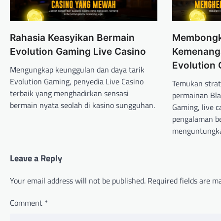
g
a
t
Rahasia Keasyikan Bermain
Membongk
i
Evolution Gaming Live Casino
Kemenanga
o
Evolution
Mengungkap keunggulan dan daya tarik
n
Evolution Gaming, penyedia Live Casino
Temukan stra
terbaik yang menghadirkan sensasi
permainan Bla
bermain nyata seolah di kasino sungguhan.
Gaming, live 
pengalaman b
menguntungk
Leave a Reply
Your email address will not be published.
Required fields are 
Comment
*