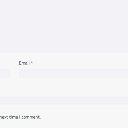
Email
*
 next time I comment.