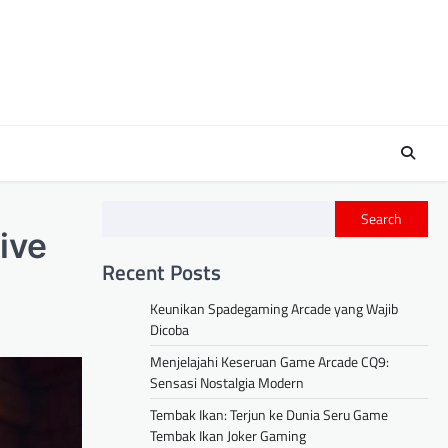
Search
ive
Recent Posts
Keunikan Spadegaming Arcade yang Wajib
Dicoba
Menjelajahi Keseruan Game Arcade CQ9:
Sensasi Nostalgia Modern
Tembak Ikan: Terjun ke Dunia Seru Game
Tembak Ikan Joker Gaming