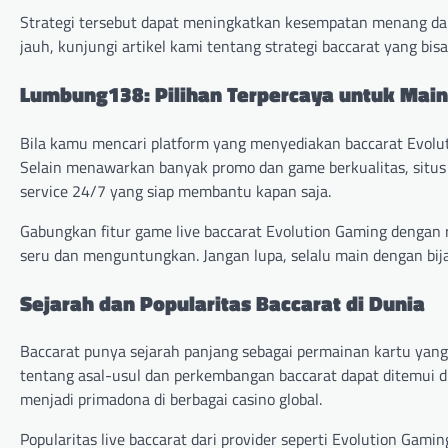
Strategi tersebut dapat meningkatkan kesempatan menang dan
jauh, kunjungi artikel kami tentang strategi baccarat yang bis
Lumbung138: Pilihan Terpercaya untuk Main
Bila kamu mencari platform yang menyediakan baccarat Evolu
Selain menawarkan banyak promo dan game berkualitas, situ
service 24/7 yang siap membantu kapan saja.
Gabungkan fitur game live baccarat Evolution Gaming denga
seru dan menguntungkan. Jangan lupa, selalu main dengan bija
Sejarah dan Popularitas Baccarat di Dunia
Baccarat punya sejarah panjang sebagai permainan kartu yang m
tentang asal-usul dan perkembangan baccarat dapat ditemui 
menjadi primadona di berbagai casino global.
Popularitas live baccarat dari provider seperti Evolution Ga