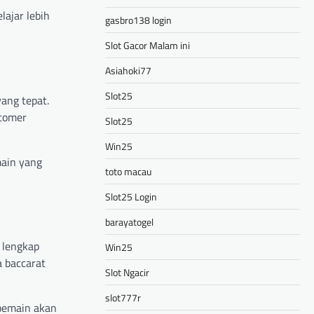
ajar lebih
gasbro138 login
Slot Gacor Malam ini
Asiahoki77
Slot25
yang tepat.
stomer
Slot25
Win25
main yang
toto macau
Slot25 Login
barayatogel
i lengkap
Win25
 baccarat
Slot Ngacir
slot777r
 pemain akan