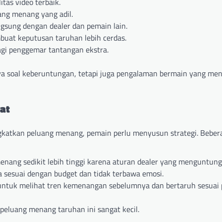
tas video terbaik.
ang menang yang adil.
gsung dengan dealer dan pemain lain.
uat keputusan taruhan lebih cerdas.
agi penggemar tantangan ekstra.
nya soal keberuntungan, tetapi juga pengalaman bermain yang me
at
atkan peluang menang, pemain perlu menyusun strategi. Beber
nang sedikit lebih tinggi karena aturan dealer yang menguntung
 sesuai dengan budget dan tidak terbawa emosi.
 untuk melihat tren kemenangan sebelumnya dan bertaruh sesuai 
eluang menang taruhan ini sangat kecil.