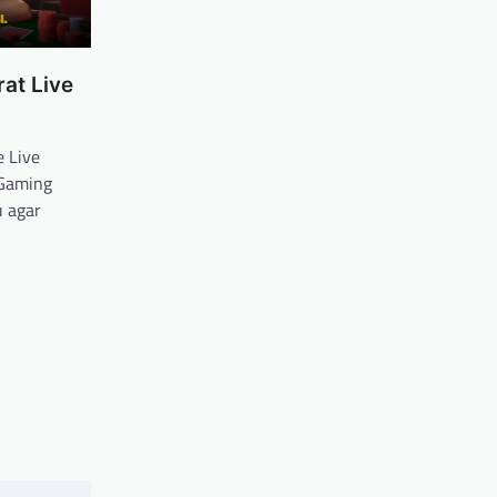
at Live
e Live
 Gaming
u agar