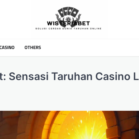
 CASINO
OTHERS
: Sensasi Taruhan Casino L