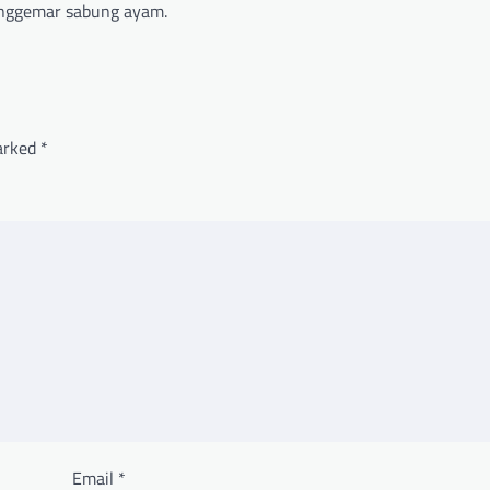
enggemar sabung ayam.
marked
*
Email
*