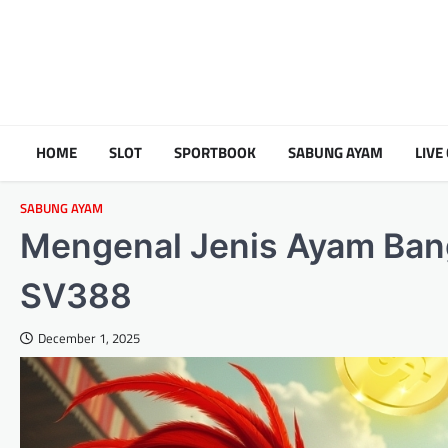
Skip
to
content
HOME
SLOT
SPORTBOOK
SABUNG AYAM
LIVE
SABUNG AYAM
Mengenal Jenis Ayam Ba
SV388
December 1, 2025