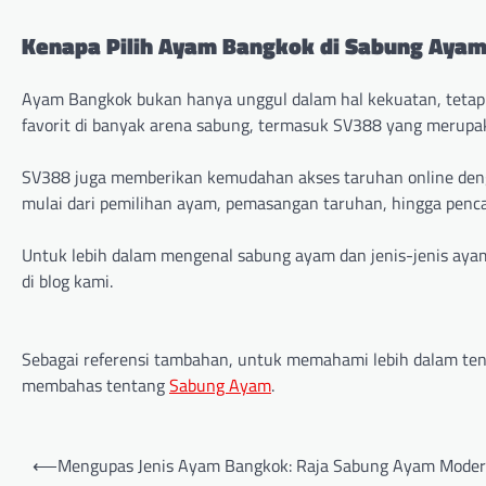
Kenapa Pilih Ayam Bangkok di Sabung Aya
Ayam Bangkok bukan hanya unggul dalam hal kekuatan, tetapi
favorit di banyak arena sabung, termasuk SV388 yang merupak
SV388 juga memberikan kemudahan akses taruhan online den
mulai dari pemilihan ayam, pemasangan taruhan, hingga penc
Untuk lebih dalam mengenal sabung ayam dan jenis-jenis ayam
di blog kami.
Sebagai referensi tambahan, untuk memahami lebih dalam te
membahas tentang
Sabung Ayam
.
P
⟵
Mengupas Jenis Ayam Bangkok: Raja Sabung Ayam Mode