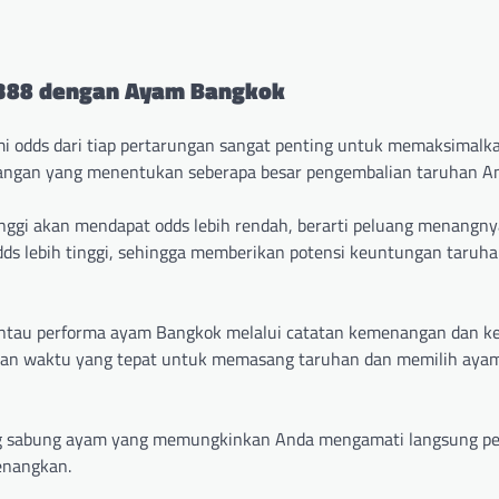
V388 dengan Ayam Bangkok
 odds dari tiap pertarungan sangat penting untuk memaksimalk
angan yang menentukan seberapa besar pengembalian taruhan A
nggi akan mendapat odds lebih rendah, berarti peluang menangny
dds lebih tinggi, sehingga memberikan potensi keuntungan taruha
emantau performa ayam Bangkok melalui catatan kemenangan dan 
kapan waktu yang tepat untuk memasang taruhan dan memilih aya
aming sabung ayam yang memungkinkan Anda mengamati langsung p
enangkan.