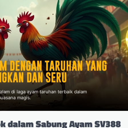
ok dalam Sabung Ayam SV388