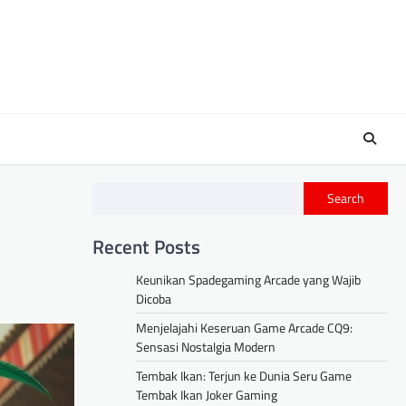
Search
Recent Posts
Keunikan Spadegaming Arcade yang Wajib
Dicoba
Menjelajahi Keseruan Game Arcade CQ9:
Sensasi Nostalgia Modern
Tembak Ikan: Terjun ke Dunia Seru Game
Tembak Ikan Joker Gaming