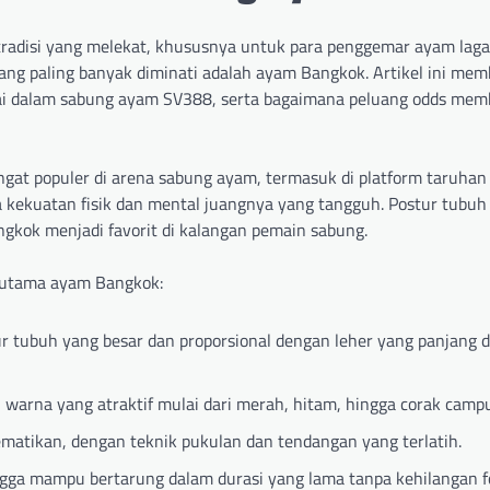
radisi yang melekat, khususnya untuk para penggemar ayam laga
yang paling banyak diminati adalah ayam Bangkok. Artikel ini me
kai dalam sabung ayam SV388, serta bagaimana peluang odds mem
at populer di arena sabung ayam, termasuk di platform taruhan 
 kekuatan fisik dan mental juangnya yang tangguh. Postur tubuh
gkok menjadi favorit di kalangan pemain sabung.
as utama ayam Bangkok:
 tubuh yang besar dan proporsional dengan leher yang panjang d
 warna yang atraktif mulai dari merah, hitam, hingga corak camp
atikan, dengan teknik pukulan dan tendangan yang terlatih.
gga mampu bertarung dalam durasi yang lama tanpa kehilangan f