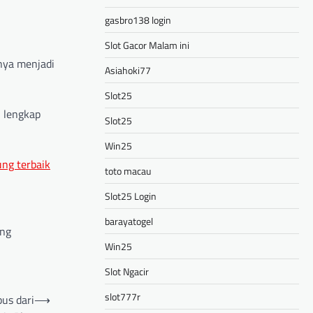
gasbro138 login
Slot Gacor Malam ini
nya menjadi
Asiahoki77
Slot25
 lengkap
Slot25
Win25
ung terbaik
toto macau
Slot25 Login
barayatogel
ang
Win25
Slot Ngacir
slot777r
us dari
⟶