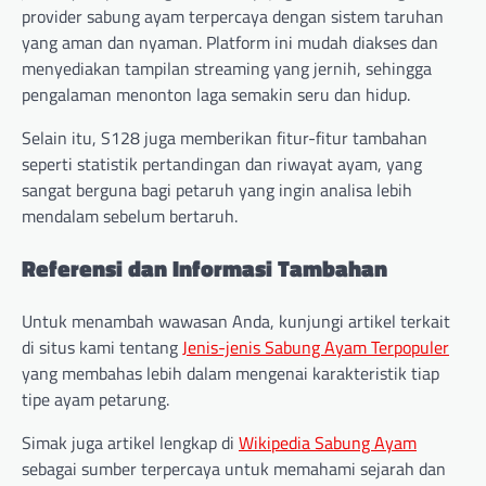
provider sabung ayam terpercaya dengan sistem taruhan
yang aman dan nyaman. Platform ini mudah diakses dan
menyediakan tampilan streaming yang jernih, sehingga
pengalaman menonton laga semakin seru dan hidup.
Selain itu, S128 juga memberikan fitur-fitur tambahan
seperti statistik pertandingan dan riwayat ayam, yang
sangat berguna bagi petaruh yang ingin analisa lebih
mendalam sebelum bertaruh.
Referensi dan Informasi Tambahan
Untuk menambah wawasan Anda, kunjungi artikel terkait
di situs kami tentang
Jenis-jenis Sabung Ayam Terpopuler
yang membahas lebih dalam mengenai karakteristik tiap
tipe ayam petarung.
Simak juga artikel lengkap di
Wikipedia Sabung Ayam
sebagai sumber terpercaya untuk memahami sejarah dan