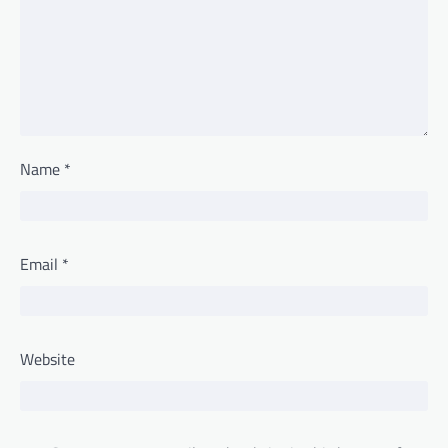
Name
*
Email
*
Website