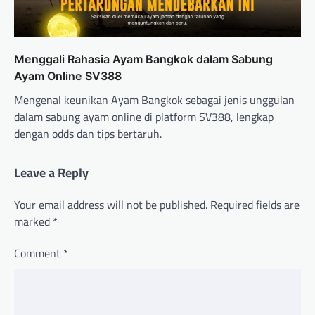
Menggali Rahasia Ayam Bangkok dalam Sabung
Ayam Online SV388
Mengenal keunikan Ayam Bangkok sebagai jenis unggulan
dalam sabung ayam online di platform SV388, lengkap
dengan odds dan tips bertaruh.
Leave a Reply
Your email address will not be published.
Required fields are
marked
*
Comment
*