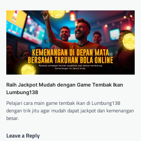
Raih Jackpot Mudah dengan Game Tembak Ikan
Lumbung138
Pelajari cara main game tembak ikan di Lumbung138
dengan trik jitu agar mudah dapat jackpot dan kemenangan
besar.
Leave a Reply