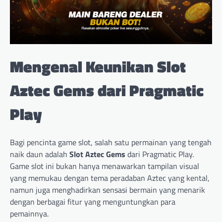
Mengenal Keunikan Slot
Aztec Gems dari Pragmatic
Play
Bagi pencinta game slot, salah satu permainan yang tengah
naik daun adalah
Slot Aztec Gems
dari Pragmatic Play.
Game slot ini bukan hanya menawarkan tampilan visual
yang memukau dengan tema peradaban Aztec yang kental,
namun juga menghadirkan sensasi bermain yang menarik
dengan berbagai fitur yang menguntungkan para
pemainnya.