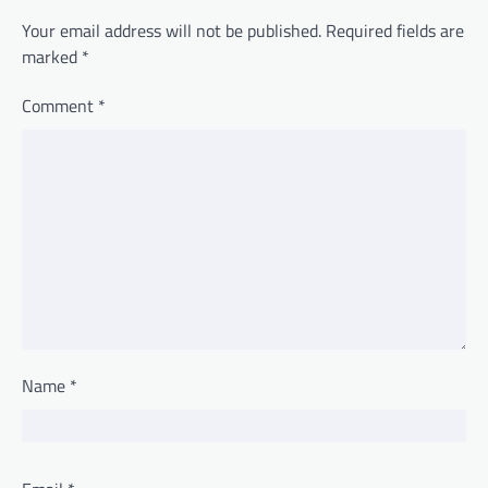
Your email address will not be published.
Required fields are
marked
*
Comment
*
Name
*