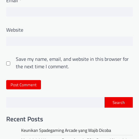
Email
*
Website
Save my name, email, and website in this browser for
the next time I comment.
Search
Recent Posts
Keunikan Spadegaming Arcade yang Wajib Dicoba