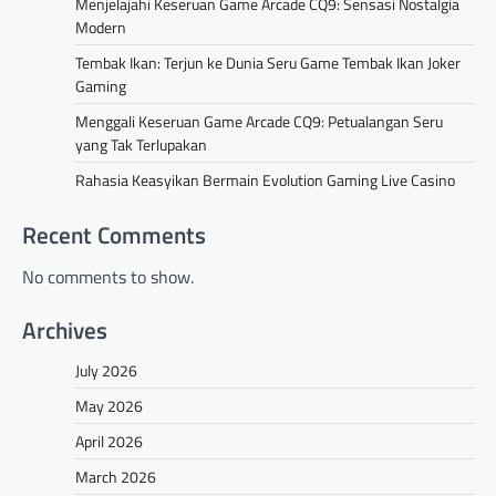
Menjelajahi Keseruan Game Arcade CQ9: Sensasi Nostalgia
Modern
Tembak Ikan: Terjun ke Dunia Seru Game Tembak Ikan Joker
Gaming
Menggali Keseruan Game Arcade CQ9: Petualangan Seru
yang Tak Terlupakan
Rahasia Keasyikan Bermain Evolution Gaming Live Casino
Recent Comments
No comments to show.
Archives
July 2026
May 2026
April 2026
March 2026