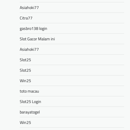
Asiahoki77
Citra77
gasbro138 login
Slot Gacor Malam ini
Asiahoki77
Slot25
Slot25
Win25
toto macau
Slot25 Login
barayatogel
Win25