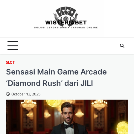
Skip
to
content
SLOT
Sensasi Main Game Arcade
‘Diamond Rush’ dari JILI
October 13, 2025