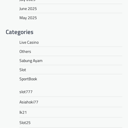
June 2025
May 2025
Categories
Live Casino
Others
Sabung Ayam
Slot
SportBook
slot777
Asiahoki77
lk21
Slot25