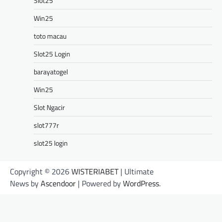
Slot25
Win25
toto macau
Slot25 Login
barayatogel
Win25
Slot Ngacir
slot777r
slot25 login
Copyright © 2026
WISTERIABET
| Ultimate
News by
Ascendoor
| Powered by
WordPress
.