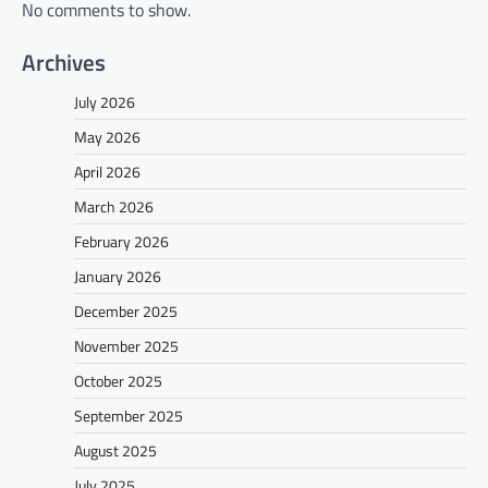
No comments to show.
Archives
July 2026
May 2026
April 2026
March 2026
February 2026
January 2026
December 2025
November 2025
October 2025
September 2025
August 2025
July 2025