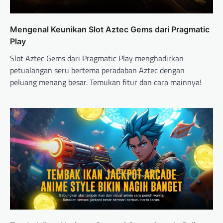
Mengenal Keunikan Slot Aztec Gems dari Pragmatic
Play
Slot Aztec Gems dari Pragmatic Play menghadirkan
petualangan seru bertema peradaban Aztec dengan
peluang menang besar. Temukan fitur dan cara mainnya!