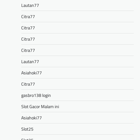
Lautan77
Citra77
Citra77
Citra77
Citra77
Lautan77
Asiahoki77
Citra77
gasbro138 login
Slot Gacor Malam ini
Asiahoki77
Slot25