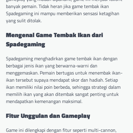
banyak pemain. Tidak heran jika game tembak ikan
Spadegaming ini mampu memberikan sensasi ketagihan
yang sulit ditolak.
Mengenal Game Tembak Ikan dari
Spadegaming
Spadegaming menghadirkan game tembak ikan dengan
berbagai jenis ikan yang berwarna-warni dan
menggemaskan. Pemain bertugas untuk menembak ikan-
ikan tersebut supaya mendapat skor dan hadiah. Setiap
ikan memiliki nilai poin berbeda, sehingga strategi dalam
memilih ikan yang akan ditembak sangat penting untuk
mendapatkan kemenangan maksimal.
Fitur Unggulan dan Gameplay
Game ini dilengkapi dengan fitur seperti multi-cannon,