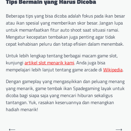
Tips Bermain yang Harus Dicoba
Beberapa tips yang bisa dicoba adalah fokus pada ikan besar
atau ikan spesial yang memberikan skor besar. Jangan lupa
untuk memanfaatkan fitur auto shoot saat situasi ramai.
Mengatur kecepatan tembakan juga penting agar tidak
cepat kehabisan peluru dan tetap efisien dalam menembak.
Untuk lebih lengkap tentang berbagai macam game slot,
kunjungi
artikel slot menarik kami
. Anda juga bisa
mempelajari lebih lanjut tentang game arcade di
Wikipedia
.
Dengan gameplay yang mengasyikkan dan peluang menang
yang menarik, game tembak ikan Spadegaming layak untuk
dicoba bagi siapa saja yang mencari hiburan sekaligus
tantangan. Yuk, rasakan keseruannya dan menangkan
hadiah menarik!
P
⟵
⟶