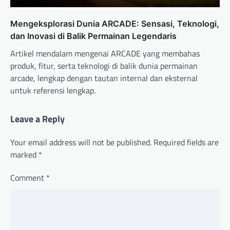
Mengeksplorasi Dunia ARCADE: Sensasi, Teknologi,
dan Inovasi di Balik Permainan Legendaris
Artikel mendalam mengenai ARCADE yang membahas
produk, fitur, serta teknologi di balik dunia permainan
arcade, lengkap dengan tautan internal dan eksternal
untuk referensi lengkap.
Leave a Reply
Your email address will not be published.
Required fields are
marked
*
Comment
*