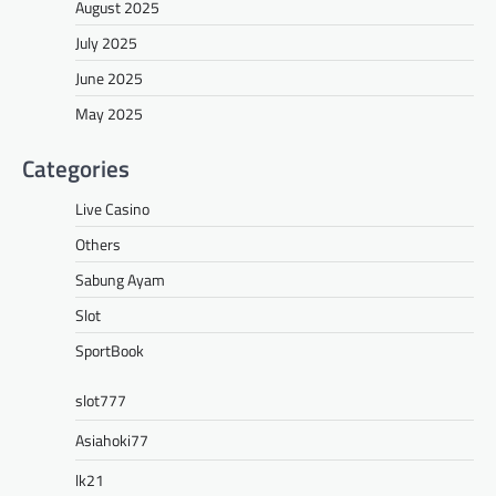
August 2025
July 2025
June 2025
May 2025
Categories
Live Casino
Others
Sabung Ayam
Slot
SportBook
slot777
Asiahoki77
lk21