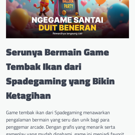
Serunya Bermain Game
Tembak Ikan dari
Spadegaming yang Bikin
Ketagihan
Game tembak ikan dari Spadegaming menawarkan
pengalaman bermain yang seru dan unik bagi para
penggemar arcade. Dengan grafis yang menarik serta
gameplay yang mudah dipahami, game ini menjadi favorit