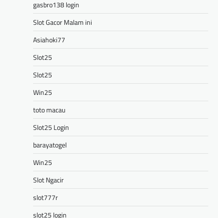
gasbro138 login
Slot Gacor Malam ini
Asiahoki77
Slot25
Slot25
Win25
toto macau
Slot25 Login
barayatogel
Win25
Slot Ngacir
slot777r
slot25 login