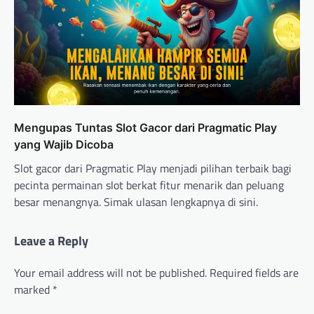
Mengupas Tuntas Slot Gacor dari Pragmatic Play
yang Wajib Dicoba
Slot gacor dari Pragmatic Play menjadi pilihan terbaik bagi
pecinta permainan slot berkat fitur menarik dan peluang
besar menangnya. Simak ulasan lengkapnya di sini.
Leave a Reply
Your email address will not be published.
Required fields are
marked
*