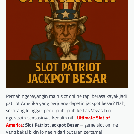
Pernah ngebayangin main slot online tapi berasa kayak jadi
patriot Amerika yang berjuang dapetin jackpot besar? Nah,
sekarang lo nggak perlu jauh-jauh ke Las Vegas buat
ngerasain sensasinya. Kenalin nih,
Ultimate Slot of
America
: Slot Patriot Jackpot Besar
– game slot online
yang bakal bikin lo nagih dari putaran pertama!