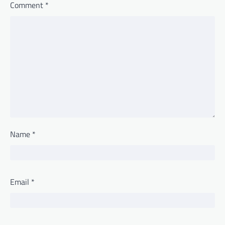
Comment
*
Name
*
Email
*