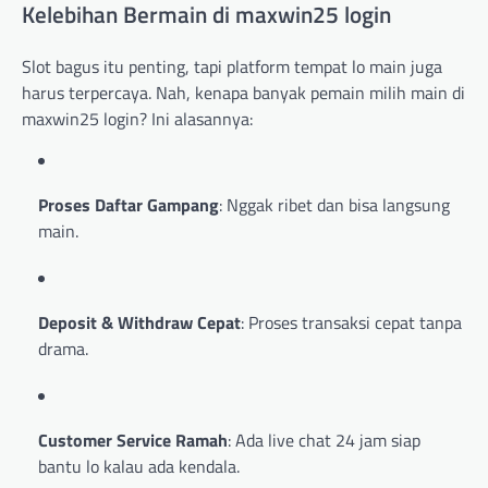
Kelebihan Bermain di maxwin25 login
Slot bagus itu penting, tapi platform tempat lo main juga
harus terpercaya. Nah, kenapa banyak pemain milih main di
maxwin25 login? Ini alasannya:
Proses Daftar Gampang
: Nggak ribet dan bisa langsung
main.
Deposit & Withdraw Cepat
: Proses transaksi cepat tanpa
drama.
Customer Service Ramah
: Ada live chat 24 jam siap
bantu lo kalau ada kendala.