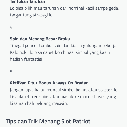
Tentukan Taruhan
Lo bisa pilih mau taruhan dari nominal kecil sampe gede,
tergantung strategi lo.
Spin dan Menang Besar Broku
Tinggal pencet tombol spin dan biarin gulungan bekerja.
Kalo hoki, lo bisa dapet kombinasi simbol yang kasih
hadiah fantastis!
Aktifkan Fitur Bonus Always On Brader
Jangan lupa, kalau muncul simbol bonus atau scatter, lo
bisa dapet free spins atau masuk ke mode khusus yang
bisa nambah peluang maxwin.
Tips dan Trik Menang Slot Patriot