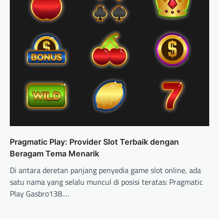
i
o
n
Pragmatic Play: Provider Slot Terbaik dengan
Beragam Tema Menarik
Di antara deretan panjang penyedia game slot online, ada
satu nama yang selalu muncul di posisi teratas: Pragmatic
Play Gasbro138.…