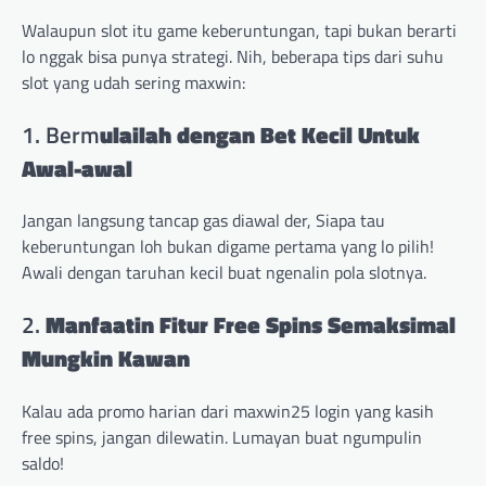
Walaupun slot itu game keberuntungan, tapi bukan berarti
lo nggak bisa punya strategi. Nih, beberapa tips dari suhu
slot yang udah sering maxwin:
1. Berm
ulailah dengan Bet Kecil Untuk
Awal-awal
Jangan langsung tancap gas diawal der, Siapa tau
keberuntungan loh bukan digame pertama yang lo pilih!
Awali dengan taruhan kecil buat ngenalin pola slotnya.
2.
Manfaatin Fitur Free Spins Semaksimal
Mungkin Kawan
Kalau ada promo harian dari maxwin25 login yang kasih
free spins, jangan dilewatin. Lumayan buat ngumpulin
saldo!