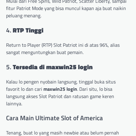
Mulai dari Free Spins, Wild Patriot, Scatter Liberty, sampai
fitur Patriot Mode yang bisa muncul kapan aja buat naikin
peluang menang.
4.
RTP Tinggi
Return to Player (RTP) Slot Patriot ini di atas 96%, alias
sangat menguntungkan buat pemain.
5.
Tersedia di maxwin25 login
Kalau lo pengen nyobain langsung, tinggal buka situs
favorit lo dan cari
maxwin25 login
. Dari situ, lo bisa
langsung akses Slot Patriot dan ratusan game keren
lainnya.
Cara Main Ultimate Slot of America
Tenang, buat lo yang masih newbie atau belum pernah