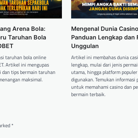
ng Arena Bola:
Mengenal Dunia Casino
eru Taruhan Bola
Panduan Lengkap dan F
BOBET
Unggulan
si taruhan bola online
Artikel ini membahas dunia cas
. Artikel ini mengupas
lengkap, mulai dari jenis permai
i dan tips bermain taruhan
utama, hingga platform populer
emenangan maksimal.
digunakan. Temukan informasi 
untuk memahami casino dan p
bermain terbaik.
marked
*