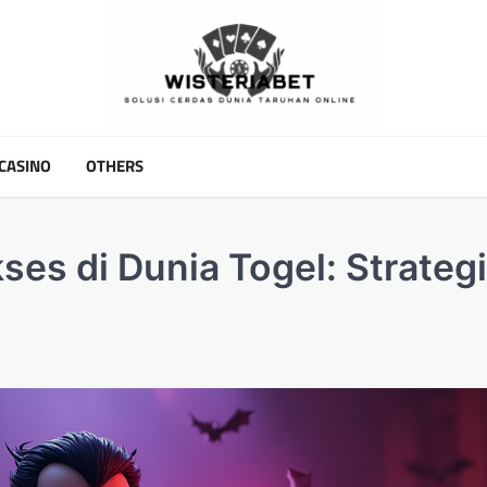
 CASINO
OTHERS
ses di Dunia Togel: Strategi