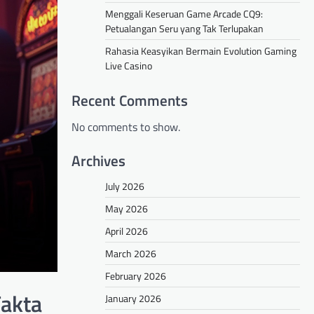
Menggali Keseruan Game Arcade CQ9:
Petualangan Seru yang Tak Terlupakan
Rahasia Keasyikan Bermain Evolution Gaming
Live Casino
Recent Comments
No comments to show.
Archives
July 2026
May 2026
April 2026
March 2026
February 2026
Fakta
January 2026