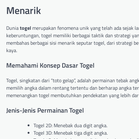
Menarik
Dunia
togel
merupakan fenomena unik yang telah ada sejak la
keberuntungan, togel memiliki berbagai taktik dan strategi y
membahas berbagai sisi menarik seputar togel, dari strategi be
kaya.
Memahami Konsep Dasar Togel
Togel, singkatan dari “toto gelap”, adalah permainan tebak ang
memilih angka dalam rentang tertentu dan berharap angka te
memenangkan togel membutuhkan pendekatan yang lebih dari
Jenis-Jenis Permainan Togel
Togel 2D: Menebak dua digit angka.
Togel 3D: Menebak tiga digit angka.