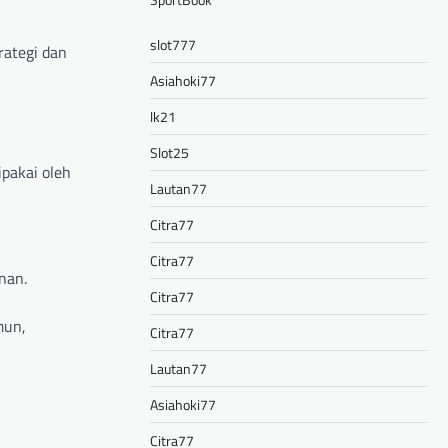
slot777
rategi dan
Asiahoki77
lk21
Slot25
pakai oleh
Lautan77
Citra77
Citra77
nan.
Citra77
mun,
Citra77
Lautan77
Asiahoki77
Citra77