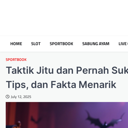
Skip
to
content
HOME
SLOT
SPORTBOOK
SABUNG AYAM
LIVE
SPORTBOOK
Taktik Jitu dan Pernah Suk
Tips, dan Fakta Menarik
July 12, 2025