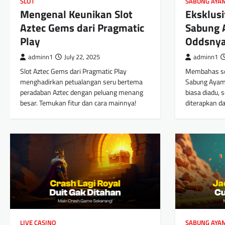
SLOT
SABUNG AYA
Mengenal Keunikan Slot
Eksklus
Aztec Gems dari Pragmatic
Sabung 
Play
Oddsny
adminn1
July 22, 2025
adminn1
Slot Aztec Gems dari Pragmatic Play
Membahas se
menghadirkan petualangan seru bertema
Sabung Ayam
peradaban Aztec dengan peluang menang
biasa diadu, 
besar. Temukan fitur dan cara mainnya!
diterapkan da
LIVE CASINO
SABUNG AYA