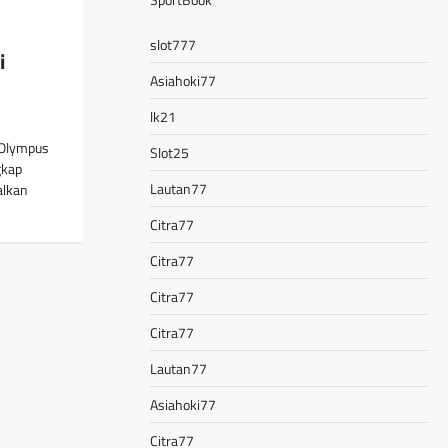
slot777
i
Asiahoki77
lk21
 Olympus
Slot25
gkap
Lautan77
alkan
Citra77
Citra77
Citra77
Citra77
Lautan77
Asiahoki77
Citra77