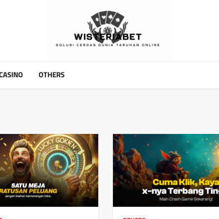
 CASINO
OTHERS