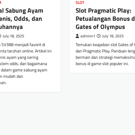
M
SLOT
l Sabung Ayam
Slot Pragmatic Play:
enis, Odds, dan
Petualangan Bonus d
ruhannya
Gates of Olympus
July 18, 2025
adminn1
July 18, 2025
SV388 menjadi favorit di
Temukan keajaiban slot Gates of
nta taruhan online. Artikel ini
dari Pragmatic Play. Panduan len
nis ayam yang sering
bermain dan strategi memaksim
istem odds, dan bagaimana
bonus di game slot populer ini.
h dalam game sabung ayam
n mudah dan
kan.