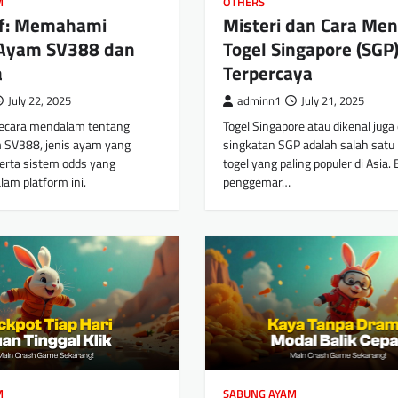
M
OTHERS
if: Memahami
Misteri dan Cara Me
Ayam SV388 dan
Togel Singapore (SGP
a
Terpercaya
July 22, 2025
adminn1
July 21, 2025
cara mendalam tentang
Togel Singapore atau dikenal jug
 SV388, jenis ayam yang
singkatan SGP adalah salah satu
serta sistem odds yang
togel yang paling populer di Asia.
lam platform ini.
penggemar…
M
SABUNG AYAM