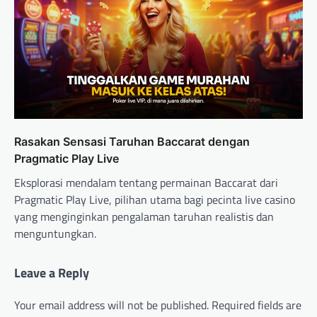
Rasakan Sensasi Taruhan Baccarat dengan
Pragmatic Play Live
Eksplorasi mendalam tentang permainan Baccarat dari
Pragmatic Play Live, pilihan utama bagi pecinta live casino
yang menginginkan pengalaman taruhan realistis dan
menguntungkan.
Leave a Reply
Your email address will not be published.
Required fields are