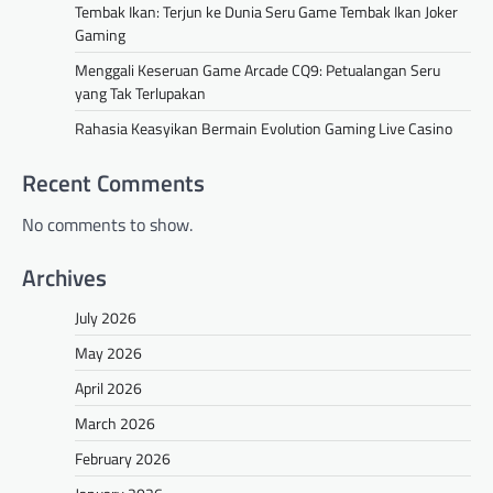
Tembak Ikan: Terjun ke Dunia Seru Game Tembak Ikan Joker
Gaming
Menggali Keseruan Game Arcade CQ9: Petualangan Seru
yang Tak Terlupakan
Rahasia Keasyikan Bermain Evolution Gaming Live Casino
Recent Comments
No comments to show.
Archives
July 2026
May 2026
April 2026
March 2026
February 2026