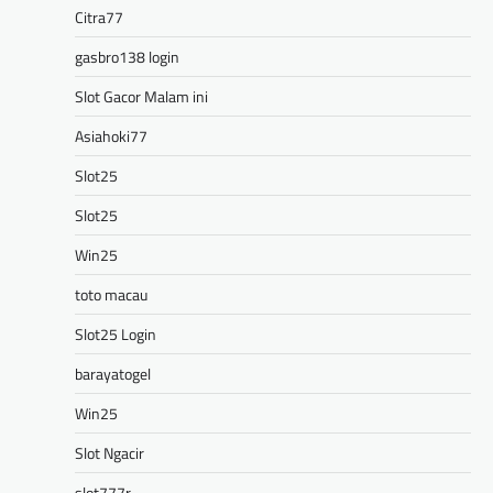
Citra77
gasbro138 login
Slot Gacor Malam ini
Asiahoki77
Slot25
Slot25
Win25
toto macau
Slot25 Login
barayatogel
Win25
Slot Ngacir
slot777r