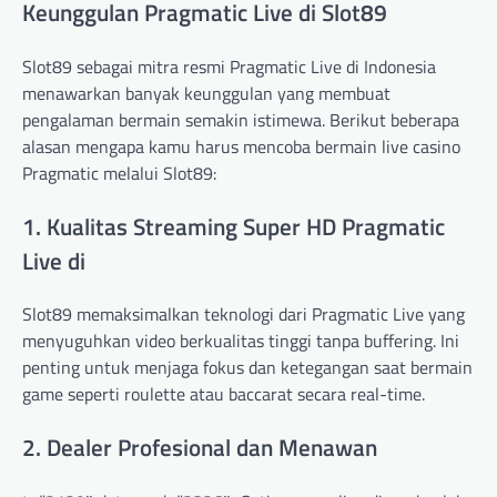
Keunggulan Pragmatic Live di Slot89
Slot89 sebagai mitra resmi Pragmatic Live di Indonesia
menawarkan banyak keunggulan yang membuat
pengalaman bermain semakin istimewa. Berikut beberapa
alasan mengapa kamu harus mencoba bermain live casino
Pragmatic melalui Slot89:
1. Kualitas Streaming Super HD Pragmatic
Live di
Slot89 memaksimalkan teknologi dari Pragmatic Live yang
menyuguhkan video berkualitas tinggi tanpa buffering. Ini
penting untuk menjaga fokus dan ketegangan saat bermain
game seperti roulette atau baccarat secara real-time.
2. Dealer Profesional dan Menawan