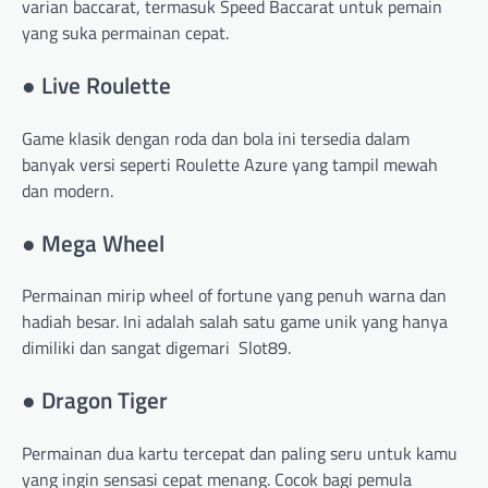
varian baccarat, termasuk Speed Baccarat untuk pemain
yang suka permainan cepat.
● Live Roulette
Game klasik dengan roda dan bola ini tersedia dalam
banyak versi seperti Roulette Azure yang tampil mewah
dan modern.
● Mega Wheel
Permainan mirip wheel of fortune yang penuh warna dan
hadiah besar. Ini adalah salah satu game unik yang hanya
dimiliki dan sangat digemari Slot89.
● Dragon Tiger
Permainan dua kartu tercepat dan paling seru untuk kamu
yang ingin sensasi cepat menang. Cocok bagi pemula