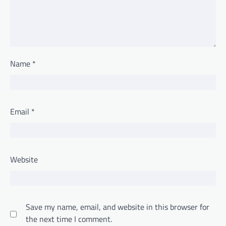
Name
*
Email
*
Website
Save my name, email, and website in this browser for
the next time I comment.