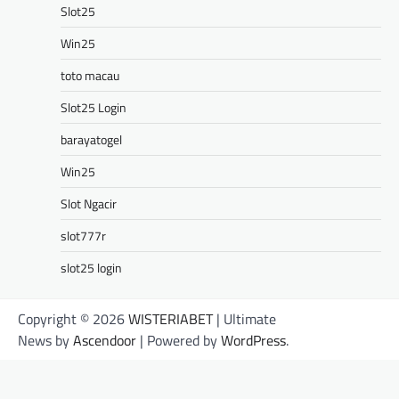
Slot25
Win25
toto macau
Slot25 Login
barayatogel
Win25
Slot Ngacir
slot777r
slot25 login
Copyright © 2026
WISTERIABET
| Ultimate
News by
Ascendoor
| Powered by
WordPress
.