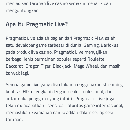
menjadikan taruhan live casino semakin menarik dan
menguntungkan.
Apa Itu Pragmatic Live?
Pragmatic Live adalah bagian dari Pragmatic Play, salah
satu developer game terbesar di dunia iGaming. Berfokus
pada produk live casino, Pragmatic Live menyajikan
berbagai jenis permainan populer seperti Roulette,
Baccarat, Dragon Tiger, Blackjack, Mega Wheel, dan masih
banyak lagi.
Semua game live yang disediakan menggunakan streaming
kualitas HD, dilengkapi dengan dealer profesional, dan
antarmuka pengguna yang intuitif. Pragmatic Live juga
telah mendapatkan lisensi dari otoritas game internasional,
memastikan keamanan dan keadilan dalam setiap sesi
taruhan.