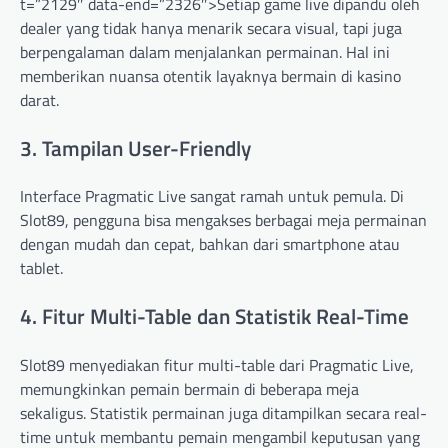
t=”2129″ data-end=”2326″>Setiap game live dipandu oleh
dealer yang tidak hanya menarik secara visual, tapi juga
berpengalaman dalam menjalankan permainan. Hal ini
memberikan nuansa otentik layaknya bermain di kasino
darat.
3. Tampilan User-Friendly
Interface Pragmatic Live sangat ramah untuk pemula. Di
Slot89, pengguna bisa mengakses berbagai meja permainan
dengan mudah dan cepat, bahkan dari smartphone atau
tablet.
4. Fitur Multi-Table dan Statistik Real-Time
Slot89 menyediakan fitur multi-table dari Pragmatic Live,
memungkinkan pemain bermain di beberapa meja
sekaligus. Statistik permainan juga ditampilkan secara real-
time untuk membantu pemain mengambil keputusan yang