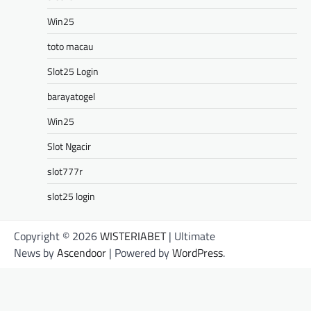
Win25
toto macau
Slot25 Login
barayatogel
Win25
Slot Ngacir
slot777r
slot25 login
Copyright © 2026
WISTERIABET
| Ultimate
News by
Ascendoor
| Powered by
WordPress
.