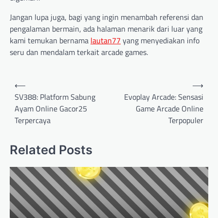
Jangan lupa juga, bagi yang ingin menambah referensi dan
pengalaman bermain, ada halaman menarik dari luar yang
kami temukan bernama
lautan77
yang menyediakan info
seru dan mendalam terkait arcade games.
P
⟵
⟶
o
SV388: Platform Sabung
Evoplay Arcade: Sensasi
Ayam Online Gacor25
Game Arcade Online
s
Terpercaya
Terpopuler
t
n
Related Posts
a
v
i
g
a