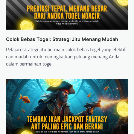
t
i
o
n
Colok Bebas Togel: Strategi Jitu Menang Mudah
Pelajari strategi jitu bermain colok bebas togel yang efektif
dan mudah untuk meningkatkan peluang menang Anda
dalam permainan togel.