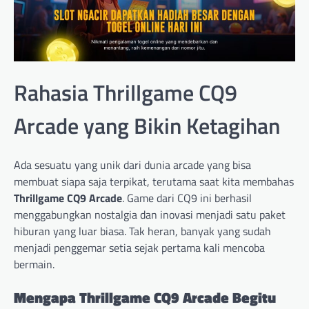
Rahasia Thrillgame CQ9
Arcade yang Bikin Ketagihan
Ada sesuatu yang unik dari dunia arcade yang bisa
membuat siapa saja terpikat, terutama saat kita membahas
Thrillgame CQ9 Arcade
. Game dari CQ9 ini berhasil
menggabungkan nostalgia dan inovasi menjadi satu paket
hiburan yang luar biasa. Tak heran, banyak yang sudah
menjadi penggemar setia sejak pertama kali mencoba
bermain.
Mengapa Thrillgame CQ9 Arcade Begitu