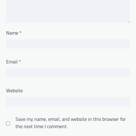
Name
*
Email
*
Website
Save my name, email, and website in this browser for
the next time I comment.