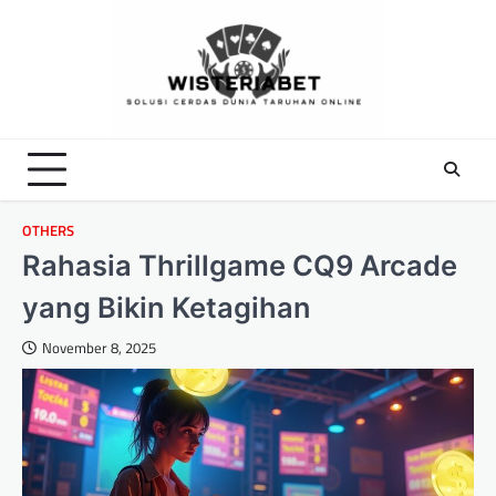
Skip
to
content
OTHERS
Rahasia Thrillgame CQ9 Arcade
yang Bikin Ketagihan
November 8, 2025