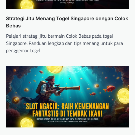
Strategi Jitu Menang Togel Singapore dengan Colok
Bebas
Pelajari strategi jitu bermain Colok Bebas pada togel
Singapore. Panduan lengkap dan tips menang untuk para
penggemar togel.