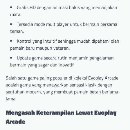
Grafis HD dengan animasi halus yang memanjakan
mata.
Tersedia mode multiplayer untuk bermain bersama
teman.
Kontrol yang intuitif sehingga mudah dipahami oleh
pemain baru maupun veteran.
Update game secara rutin menjamin pengalaman
bermain yang segar dan inovatif.
Salah satu game paling populer di koleksi Evoplay Arcade
adalah game yang menawarkan sensasi klasik dengan
sentuhan modern, yang membuat pemain betah berlama-
lama.
Mengasah Keterampilan Lewat Evoplay
Arcade