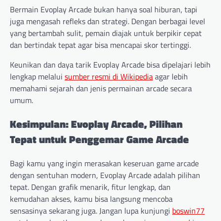
Bermain Evoplay Arcade bukan hanya soal hiburan, tapi
juga mengasah refleks dan strategi. Dengan berbagai level
yang bertambah sulit, pemain diajak untuk berpikir cepat
dan bertindak tepat agar bisa mencapai skor tertinggi.
Keunikan dan daya tarik Evoplay Arcade bisa dipelajari lebih
lengkap melalui
sumber resmi di Wikipedia
agar lebih
memahami sejarah dan jenis permainan arcade secara
umum.
Kesimpulan: Evoplay Arcade, Pilihan
Tepat untuk Penggemar Game Arcade
Bagi kamu yang ingin merasakan keseruan game arcade
dengan sentuhan modern, Evoplay Arcade adalah pilihan
tepat. Dengan grafik menarik, fitur lengkap, dan
kemudahan akses, kamu bisa langsung mencoba
sensasinya sekarang juga. Jangan lupa kunjungi
boswin77