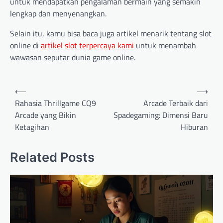
untuk mendapatkan pengalaman bermain yang semakin
lengkap dan menyenangkan.
Selain itu, kamu bisa baca juga artikel menarik tentang slot
online di
artikel slot terpercaya kami
untuk menambah
wawasan seputar dunia game online.
P
⟵
⟶
o
Rahasia Thrillgame CQ9
Arcade Terbaik dari
Arcade yang Bikin
Spadegaming: Dimensi Baru
s
Ketagihan
Hiburan
t
n
Related Posts
a
v
i
g