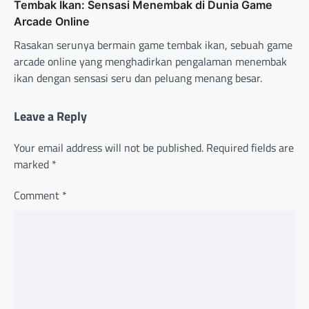
Tembak Ikan: Sensasi Menembak di Dunia Game
Arcade Online
Rasakan serunya bermain game tembak ikan, sebuah game
arcade online yang menghadirkan pengalaman menembak
ikan dengan sensasi seru dan peluang menang besar.
Leave a Reply
Your email address will not be published.
Required fields are
marked
*
Comment
*