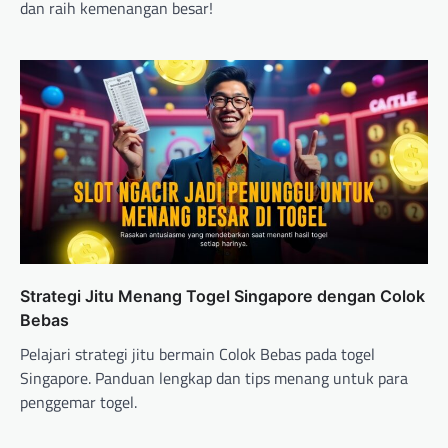
dan raih kemenangan besar!
Strategi Jitu Menang Togel Singapore dengan Colok
Bebas
Pelajari strategi jitu bermain Colok Bebas pada togel
Singapore. Panduan lengkap dan tips menang untuk para
penggemar togel.