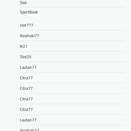
Slot
SportBook
slot777
Asiahoki77
lk21
Slot25
Lautan77
Citra77
Citra77
Citra77
Citra77
Lautan77
Asiahoki77