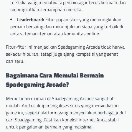
tersedia yang memotivasi pemain agar terus bermain dan
meningkatkan kemampuan mereka.
Leaderboard:
Fitur papan skor yang memungkinkan
pemain bersaing dan menunjukkan siapa yang terbaik di
antara teman-teman atau komunitas online.
Fitur-fitur ini menjadikan Spadegaming Arcade tidak hanya
sekadar hiburan, tetapi juga ajang kompetisi yang sehat
dan seru.
Bagaimana Cara Memulai Bermain
Spadegaming Arcade?
Memulai permainan di Spadegaming Arcade sangatlah
mudah. Anda cukup mengakses situs yang menyediakan
game ini, seperti platform yang menyediakan berbagai judul
dari Spadegaming. Pastikan koneksi internet Anda stabil
untuk pengalaman bermain yang maksimal.