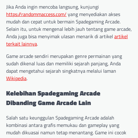
Jika Anda ingin mencoba langsung, kunjungi
https://randommaccess.com/
yang menyediakan akses
mudah dan cepat untuk bermain Spadegaming Arcade.
Selain itu, untuk mengenal lebih jauh tentang game arcade,
Anda juga bisa menyimak ulasan menarik di artikel
artikel
terkait lainnya
.
Game arcade sendiri merupakan genre permainan yang
sudah dikenal luas dan memiliki sejarah panjang, Anda
dapat mengetahui sejarah singkatnya melalui laman
Wikipedia
.
Kelebihan Spadegaming Arcade
Dibanding Game Arcade Lain
Salah satu keunggulan Spadegaming Arcade adalah
kombinasi antara grafis memukau dan gameplay yang
mudah dikuasai namun tetap menantang. Game ini cocok