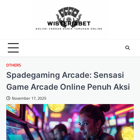
Skip
to
content
OTHERS
Spadegaming Arcade: Sensasi
Game Arcade Online Penuh Aksi
November 17, 2025