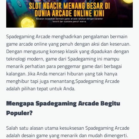
Spadegaming Arcade menghadirkan pengalaman bermain
game arcade online yang penuh dengan aksi dan keseruan.
Dengan mengusung konsep klasik yang dipadukan dengan
teknologi modern, game dari Spadegaming ini mampu
menarik perhatian para penggemar game dari berbagai
kalangan. Jika Anda mencari hiburan yang tak hanya
menghibur tapi juga menantang,Spadegaming Arcade
adalah pilihan tepat untuk Anda.
Mengapa Spadegaming Arcade Begitu
Populer?
Salah satu alasan utama kesuksesan Spadegaming Arcade
adalah desain game yang menarik dan mudah dimengerti.