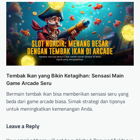
Tembak Ikan yang Bikin Ketagihan: Sensasi Main
Game Arcade Seru
Bermain tembak ikan bisa memberikan sensasi seru yang
beda dari game arcade biasa. Simak strategi dan tipsnya
untuk meningkatkan kemenangan Anda.
Leave a Reply