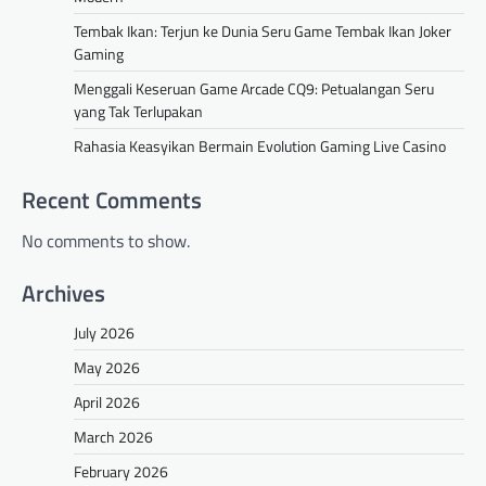
Tembak Ikan: Terjun ke Dunia Seru Game Tembak Ikan Joker
Gaming
Menggali Keseruan Game Arcade CQ9: Petualangan Seru
yang Tak Terlupakan
Rahasia Keasyikan Bermain Evolution Gaming Live Casino
Recent Comments
No comments to show.
Archives
July 2026
May 2026
April 2026
March 2026
February 2026