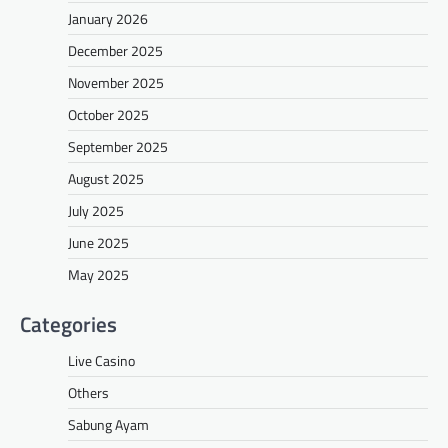
January 2026
December 2025
November 2025
October 2025
September 2025
August 2025
July 2025
June 2025
May 2025
Categories
Live Casino
Others
Sabung Ayam