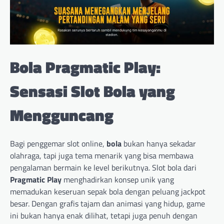
Bola Pragmatic Play:
Sensasi Slot Bola yang
Mengguncang
Bagi penggemar slot online,
bola
bukan hanya sekadar
olahraga, tapi juga tema menarik yang bisa membawa
pengalaman bermain ke level berikutnya. Slot bola dari
Pragmatic Play
menghadirkan konsep unik yang
memadukan keseruan sepak bola dengan peluang jackpot
besar. Dengan grafis tajam dan animasi yang hidup, game
ini bukan hanya enak dilihat, tetapi juga penuh dengan