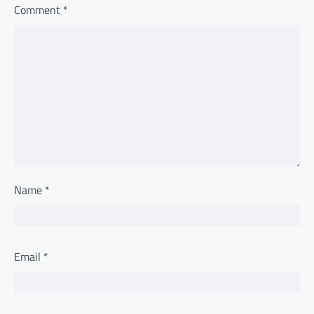
Comment
*
Name
*
Email
*