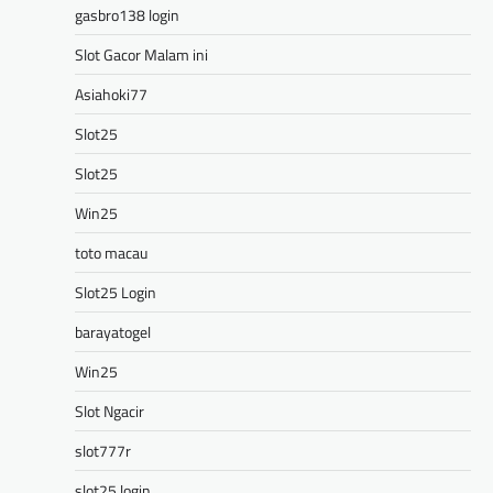
gasbro138 login
Slot Gacor Malam ini
Asiahoki77
Slot25
Slot25
Win25
toto macau
Slot25 Login
barayatogel
Win25
Slot Ngacir
slot777r
slot25 login