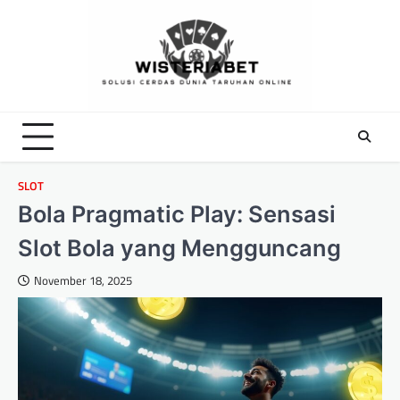
Skip
to
content
SLOT
Bola Pragmatic Play: Sensasi
Slot Bola yang Mengguncang
November 18, 2025