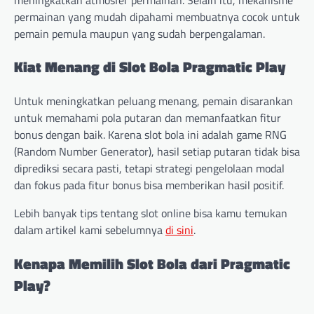
permainan yang mudah dipahami membuatnya cocok untuk
pemain pemula maupun yang sudah berpengalaman.
Kiat Menang di Slot Bola Pragmatic Play
Untuk meningkatkan peluang menang, pemain disarankan
untuk memahami pola putaran dan memanfaatkan fitur
bonus dengan baik. Karena slot bola ini adalah game RNG
(Random Number Generator), hasil setiap putaran tidak bisa
diprediksi secara pasti, tetapi strategi pengelolaan modal
dan fokus pada fitur bonus bisa memberikan hasil positif.
Lebih banyak tips tentang slot online bisa kamu temukan
dalam artikel kami sebelumnya
di sini
.
Kenapa Memilih Slot Bola dari Pragmatic
Play?