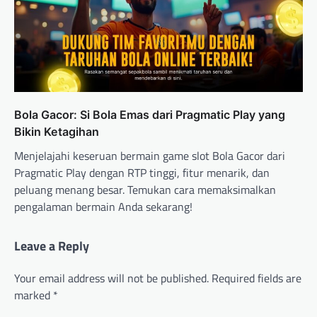
Bola Gacor: Si Bola Emas dari Pragmatic Play yang
Bikin Ketagihan
Menjelajahi keseruan bermain game slot Bola Gacor dari
Pragmatic Play dengan RTP tinggi, fitur menarik, dan
peluang menang besar. Temukan cara memaksimalkan
pengalaman bermain Anda sekarang!
Leave a Reply
Your email address will not be published.
Required fields are
marked
*