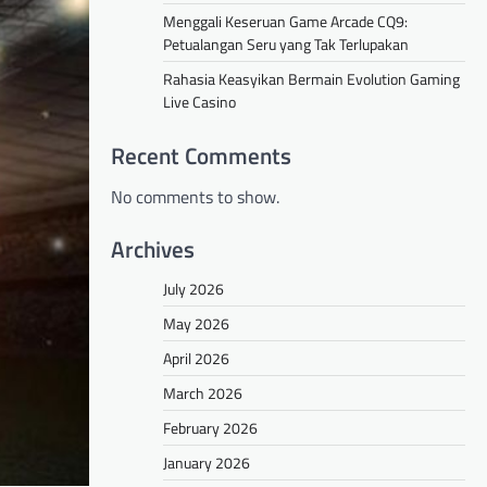
Menggali Keseruan Game Arcade CQ9:
Petualangan Seru yang Tak Terlupakan
Rahasia Keasyikan Bermain Evolution Gaming
Live Casino
Recent Comments
No comments to show.
Archives
July 2026
May 2026
April 2026
March 2026
February 2026
January 2026