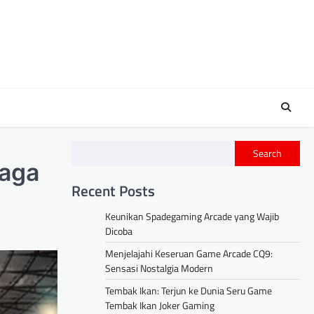
Search
raga
Recent Posts
Keunikan Spadegaming Arcade yang Wajib
Dicoba
Menjelajahi Keseruan Game Arcade CQ9:
Sensasi Nostalgia Modern
Tembak Ikan: Terjun ke Dunia Seru Game
Tembak Ikan Joker Gaming