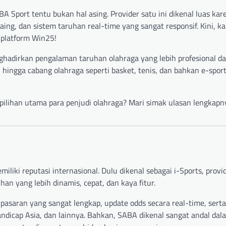
Sport tentu bukan hal asing. Provider satu ini dikenal luas kar
ing, dan sistem taruhan real-time yang sangat responsif. Kini, k
 platform Win25!
adirkan pengalaman taruhan olahraga yang lebih profesional d
l, hingga cabang olahraga seperti basket, tenis, dan bahkan e-sp
ilihan utama para penjudi olahraga? Mari simak ulasan lengkapn
iki reputasi internasional. Dulu dikenal sebagai i-Sports, provid
n yang lebih dinamis, cepat, dan kaya fitur.
saran yang sangat lengkap, update odds secara real-time, sert
handicap Asia, dan lainnya. Bahkan, SABA dikenal sangat andal dal