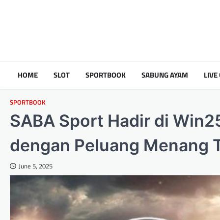
Skip
to
content
HOME
SLOT
SPORTBOOK
SABUNG AYAM
LIVE
SPORTBOOK
SABA Sport Hadir di Win2
dengan Peluang Menang T
June 5, 2025