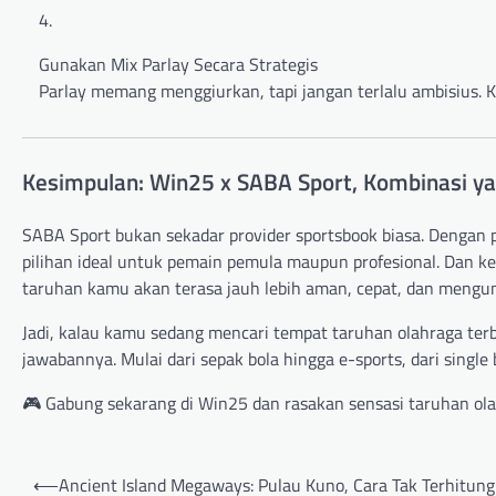
Gunakan Mix Parlay Secara Strategis
Parlay memang menggiurkan, tapi jangan terlalu ambisius. Ko
Kesimpulan: Win25 x SABA Sport, Kombinasi ya
SABA Sport bukan sekadar provider sportsbook biasa. Dengan 
pilihan ideal untuk pemain pemula maupun profesional. Dan k
taruhan kamu akan terasa jauh lebih aman, cepat, dan mengu
Jadi, kalau kamu sedang mencari tempat taruhan olahraga te
jawabannya. Mulai dari sepak bola hingga e-sports, dari singl
🎮 Gabung sekarang di Win25 dan rasakan sensasi taruhan ol
P
⟵
Ancient Island Megaways: Pulau Kuno, Cara Tak Terhitung