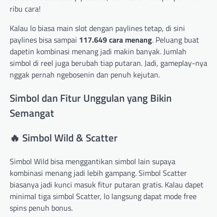
ribu cara!
Kalau lo biasa main slot dengan paylines tetap, di sini
paylines bisa sampai
117.649 cara menang
. Peluang buat
dapetin kombinasi menang jadi makin banyak. Jumlah
simbol di reel juga berubah tiap putaran. Jadi, gameplay-nya
nggak pernah ngebosenin dan penuh kejutan.
Simbol dan Fitur Unggulan yang Bikin
Semangat
🔥 Simbol Wild & Scatter
Simbol Wild bisa menggantikan simbol lain supaya
kombinasi menang jadi lebih gampang. Simbol Scatter
biasanya jadi kunci masuk fitur putaran gratis. Kalau dapet
minimal tiga simbol Scatter, lo langsung dapat mode free
spins penuh bonus.