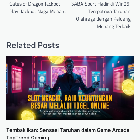
o
Gates of Dragon Jackpot
SABA Sport Hadir di Win25!
Play: Jackpot Naga Menanti
Tempatnya Taruhan
s
Olahraga dengan Peluang
t
Menang Terbaik
n
a
Related Posts
v
i
g
a
t
i
o
n
Tembak Ikan: Sensasi Taruhan dalam Game Arcade
TopTrend Gaming