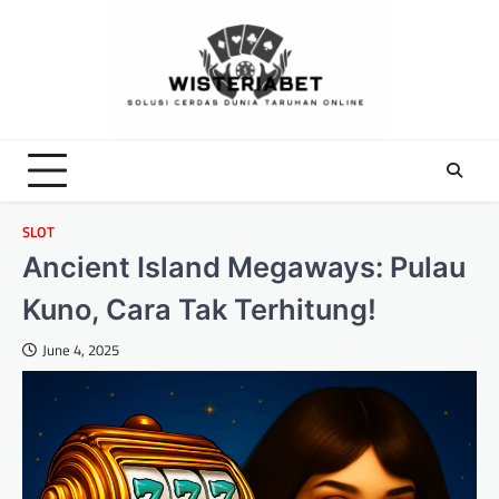
Skip
to
content
SLOT
Ancient Island Megaways: Pulau
Kuno, Cara Tak Terhitung!
June 4, 2025