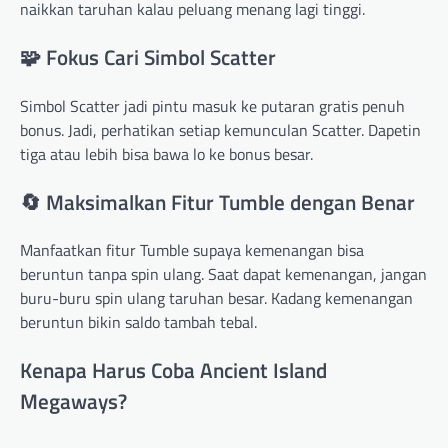
naikkan taruhan kalau peluang menang lagi tinggi.
🧩 Fokus Cari Simbol Scatter
Simbol Scatter jadi pintu masuk ke putaran gratis penuh
bonus. Jadi, perhatikan setiap kemunculan Scatter. Dapetin
tiga atau lebih bisa bawa lo ke bonus besar.
🔄 Maksimalkan Fitur Tumble dengan Benar
Manfaatkan fitur Tumble supaya kemenangan bisa
beruntun tanpa spin ulang. Saat dapat kemenangan, jangan
buru-buru spin ulang taruhan besar. Kadang kemenangan
beruntun bikin saldo tambah tebal.
Kenapa Harus Coba Ancient Island
Megaways?